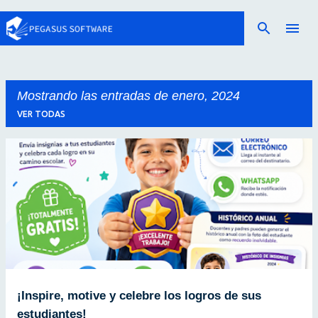
Ir al contenido principal
Mostrando las entradas de enero, 2024
VER TODAS
E
n
t
r
a
d
a
¡Inspire, motive y celebre los logros de sus
s
estudiantes!